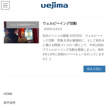
コ
ナ
ン
ビ
テ
ゲ
ン
ー
ツ
シ
ウェルビーイング活動
へ
ョ
うえじま企画採用サイト
ス
ン
2025年12月1日
キ
に
社内イベントの開催 10月25日 ウェルビーイ
ッ
移
ング活動 実施 社員が健康的に、そして前向き
プ
動
に働ける職場づくりの一環として、今年は初め
てウェルビーイング活動を開催しました。毎年
4月と9月に恒例のバーベキューを行っています
が […]
続きを読む
HOME
新卒採用