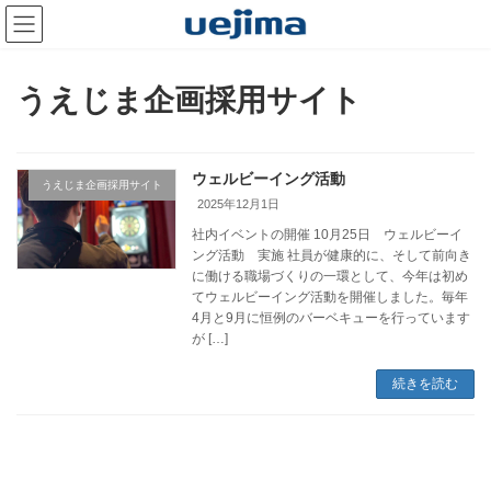
コ
ナ
ン
ビ
テ
ゲ
ン
ー
ツ
シ
うえじま企画採用サイト
へ
ョ
ス
ン
キ
に
ッ
移
ウェルビーイング活動
プ
動
うえじま企画採用サイト
2025年12月1日
社内イベントの開催 10月25日 ウェルビーイ
ング活動 実施 社員が健康的に、そして前向き
に働ける職場づくりの一環として、今年は初め
てウェルビーイング活動を開催しました。毎年
4月と9月に恒例のバーベキューを行っています
が […]
続きを読む